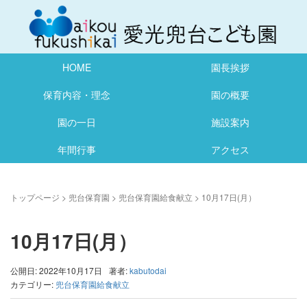
HOME
園長挨拶
保育内容・理念
園の概要
園の一日
施設案内
年間行事
アクセス
トップページ
>
兜台保育園
>
兜台保育園給食献立
>
10月17日(月）
10月17日(月）
公開日: 2022年10月17日
著者:
kabutodai
カテゴリー:
兜台保育園給食献立