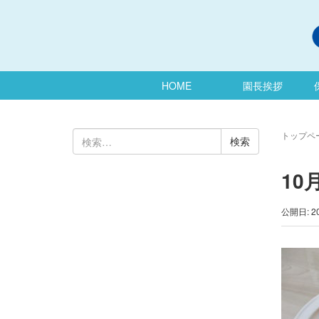
HOME
園長挨拶
検
トップペ
索:
10
公開日: 2