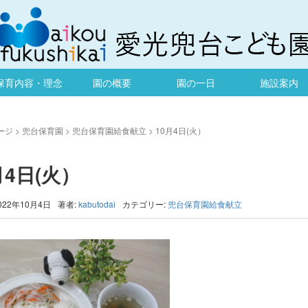
保育内容・理念
園の概要
園の一日
施設案内
ージ
>
兜台保育園
>
兜台保育園給食献立
>
10月4日(火）
月4日(火）
022年10月4日
著者:
kabutodai
カテゴリー:
兜台保育園給食献立