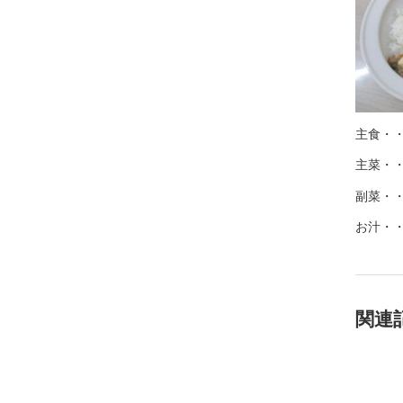
主食・
主菜・
副菜・
お汁・
関連