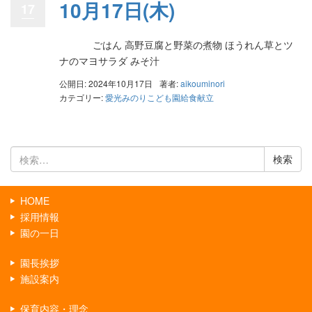
10月17日(木)
17
ごはん 高野豆腐と野菜の煮物 ほうれん草とツ
ナのマヨサラダ みそ汁
公開日: 2024年10月17日
著者:
aikouminori
カテゴリー:
愛光みのりこども園給食献立
検
索:
HOME
採用情報
園の一日
園長挨拶
施設案内
保育内容・理念