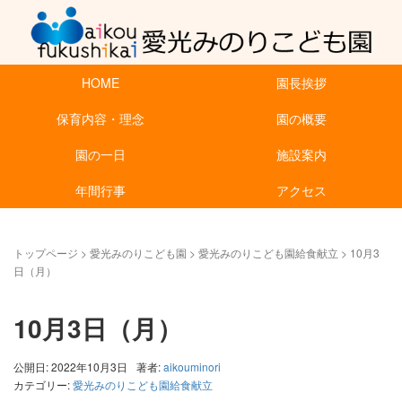
HOME
園長挨拶
保育内容・理念
園の概要
園の一日
施設案内
年間行事
アクセス
トップページ
>
愛光みのりこども園
>
愛光みのりこども園給食献立
>
10月3
日（月）
10月3日（月）
公開日: 2022年10月3日
著者:
aikouminori
カテゴリー:
愛光みのりこども園給食献立