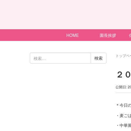
HOME
園長挨拶
検
トップペ
索:
２
公開日: 2
＊今日
・麦ご
・中華