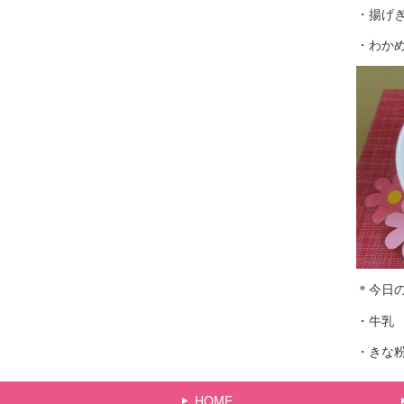
・揚げ
・わか
＊今日
・牛乳
・きな
HOME