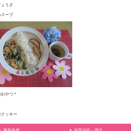
ぎょうざ
めスープ
のおやつ＊
粉クッキー
園長挨拶
保育内容・理念