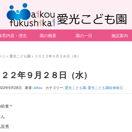
保育内容・理念
園の概要
園の一日
施設案内
ージ
>
愛光こども園
>
２０２２年９月２８日（水）
０２２年９月２８日（水）
022年9月28日
著者:
aikou
カテゴリー:
愛光こども園
,
愛光こども園給食献立
の給食＊
はん
風旨煮