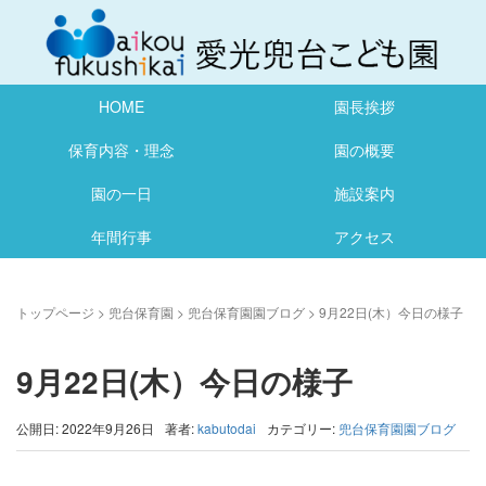
HOME
園長挨拶
保育内容・理念
園の概要
園の一日
施設案内
年間行事
アクセス
トップページ
>
兜台保育園
>
兜台保育園園ブログ
>
9月22日(木）今日の様子
9月22日(木）今日の様子
公開日: 2022年9月26日
著者:
kabutodai
カテゴリー:
兜台保育園園ブログ