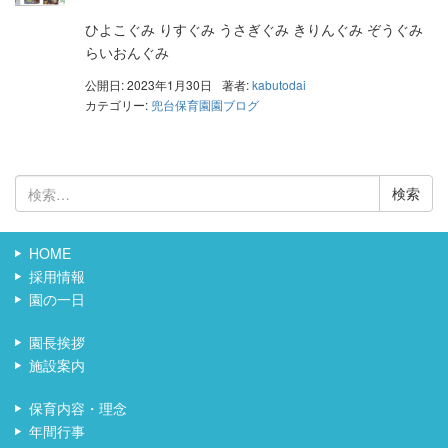
ひよこぐみ りすぐみ うさぎぐみ きりんぐみ ぞうぐみ
らいおんぐみ
公開日: 2023年1月30日
著者:
kabutodai
カテゴリー:
兜台保育園園ブログ
検
索:
HOME
採用情報
園の一日
園長挨拶
施設案内
保育内容・理念
年間行事