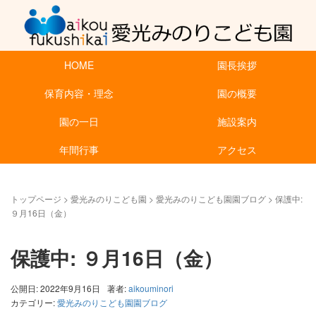
HOME
園長挨拶
保育内容・理念
園の概要
園の一日
施設案内
年間行事
アクセス
トップページ
>
愛光みのりこども園
>
愛光みのりこども園園ブログ
>
保護中:
９月16日（金）
保護中: ９月16日（金）
公開日: 2022年9月16日
著者:
aikouminori
カテゴリー:
愛光みのりこども園園ブログ