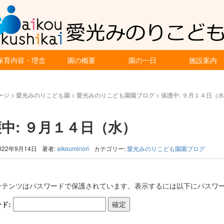
保育内容・理念
園の概要
園の一日
施設案内
ージ
>
愛光みのりこども園
>
愛光みのりこども園園ブログ
>
保護中: ９月１４日（
中: ９月１４日（水）
022年9月14日
著者:
aikouminori
カテゴリー:
愛光みのりこども園園ブログ
ンテンツはパスワードで保護されています。表示するには以下にパスワー
ド: