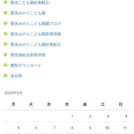
愛光こども園給食献立
愛光みのりこども園
愛光みのりこども園園ブログ
愛光みのりこども園新着情報
愛光みのりこども園給食献立
愛光福祉会新着情報
書類ダウンロード
未分類
2022年9月
月
火
水
木
金
土
日
1
2
3
4
5
6
7
8
9
10
11