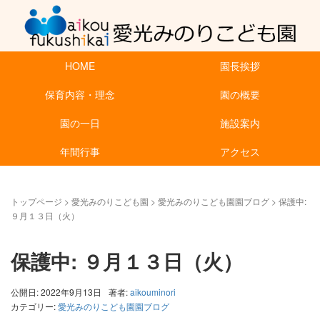
HOME
園長挨拶
保育内容・理念
園の概要
園の一日
施設案内
年間行事
アクセス
トップページ
>
愛光みのりこども園
>
愛光みのりこども園園ブログ
>
保護中:
９月１３日（火）
保護中: ９月１３日（火）
公開日: 2022年9月13日
著者:
aikouminori
カテゴリー:
愛光みのりこども園園ブログ