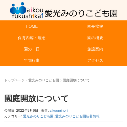
HOME
園長挨拶
保育内容・理念
園の概要
園の一日
施設案内
年間行事
アクセス
トップページ
>
愛光みのりこども園
>
園庭開放について
園庭開放について
公開日: 2022年9月6日
著者:
aikouminori
カテゴリー:
愛光みのりこども園
,
愛光みのりこども園新着情報