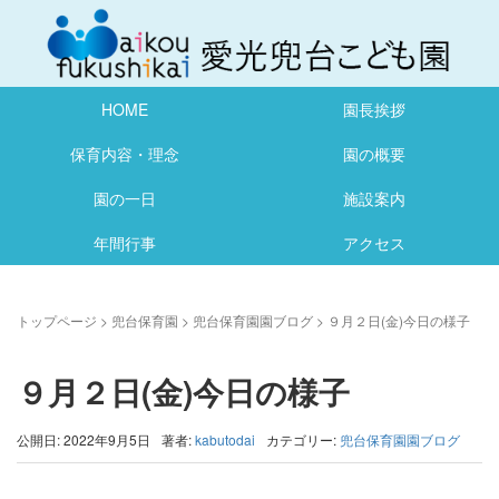
HOME
園長挨拶
保育内容・理念
園の概要
園の一日
施設案内
年間行事
アクセス
トップページ
>
兜台保育園
>
兜台保育園園ブログ
>
９月２日(金)今日の様子
９月２日(金)今日の様子
公開日: 2022年9月5日
著者:
kabutodai
カテゴリー:
兜台保育園園ブログ