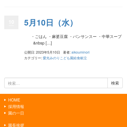
5月10日（水）
10
・ごはん ・麻婆豆腐 ・バンサンスー ・中華スープ
&nbsp […]
公開日: 2023年5月10日
著者:
aikouminori
カテゴリー:
愛光みのりこども園給食献立
検
索:
HOME
採用情報
園の一日
園長挨拶