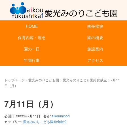
HOME
園長挨拶
保育内容・理念
園の概要
園の一日
施設案内
年間行事
アクセス
トップページ
>
愛光みのりこども園
>
愛光みのりこども園給食献立
>
7月11
日（月）
7月11日（月）
公開日: 2022年7月11日
著者:
aikouminori
カテゴリー:
愛光みのりこども園給食献立