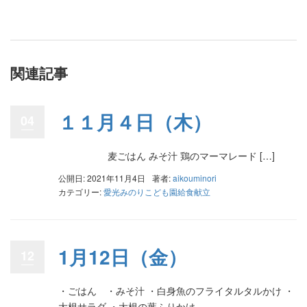
関連記事
１１月４日（木）
04
麦ごはん みそ汁 鶏のマーマレード […]
公開日: 2021年11月4日
著者:
aikouminori
カテゴリー:
愛光みのりこども園給食献立
1月12日（金）
12
・ごはん ・みそ汁 ・白身魚のフライタルタルかけ ・
大根サラダ ・大根の葉ふりかけ