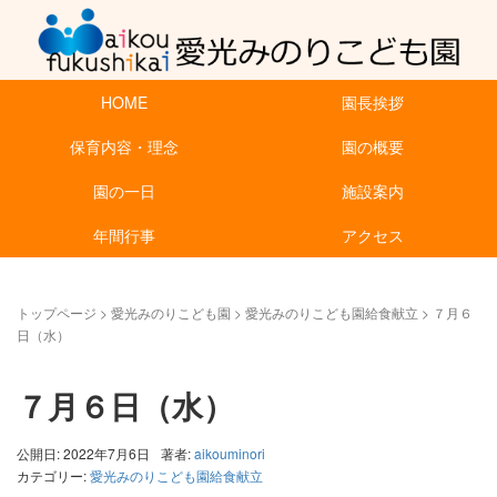
HOME
園長挨拶
保育内容・理念
園の概要
園の一日
施設案内
年間行事
アクセス
トップページ
>
愛光みのりこども園
>
愛光みのりこども園給食献立
>
７月６
日（水）
７月６日（水）
公開日: 2022年7月6日
著者:
aikouminori
カテゴリー:
愛光みのりこども園給食献立