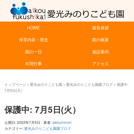
HOME
園長挨拶
保育内容・理念
園の概要
園の一日
施設案内
年間行事
アクセス
トップページ
>
愛光みのりこども園
>
愛光みのりこども園園ブログ
>
保護中:
7月5日(火）
保護中: 7月5日(火）
公開日: 2022年7月5日
著者:
aikouminori
カテゴリー:
愛光みのりこども園園ブログ