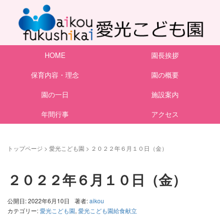
HOME
園長挨拶
保育内容・理念
園の概要
園の一日
施設案内
年間行事
アクセス
トップページ
>
愛光こども園
>
２０２２年６月１０日（金）
２０２２年６月１０日（金）
公開日: 2022年6月10日
著者:
aikou
カテゴリー:
愛光こども園
,
愛光こども園給食献立