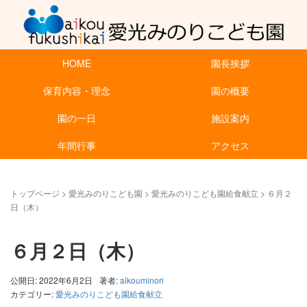
HOME
園長挨拶
保育内容・理念
園の概要
園の一日
施設案内
年間行事
アクセス
トップページ
>
愛光みのりこども園
>
愛光みのりこども園給食献立
>
６月２
日（木）
６月２日（木）
公開日: 2022年6月2日
著者:
aikouminori
カテゴリー:
愛光みのりこども園給食献立