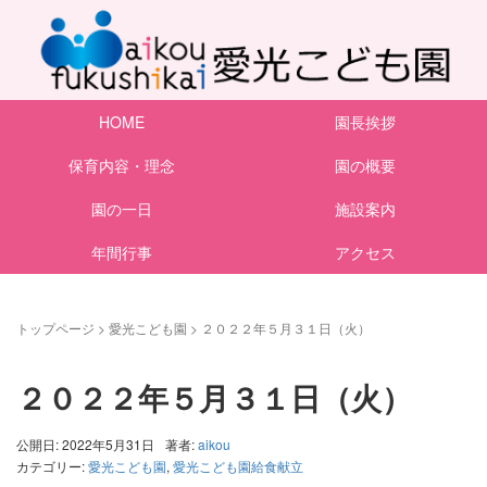
HOME
園長挨拶
保育内容・理念
園の概要
園の一日
施設案内
年間行事
アクセス
トップページ
>
愛光こども園
>
２０２２年５月３１日（火）
２０２２年５月３１日（火）
公開日: 2022年5月31日
著者:
aikou
カテゴリー:
愛光こども園
,
愛光こども園給食献立