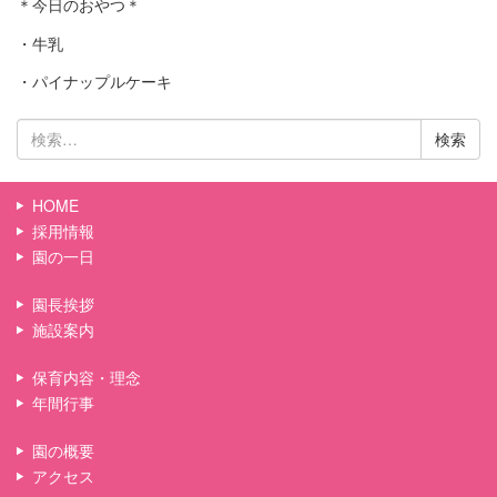
＊今日のおやつ＊
・牛乳
・パイナップルケーキ
検
索:
HOME
採用情報
園の一日
園長挨拶
施設案内
保育内容・理念
年間行事
園の概要
アクセス