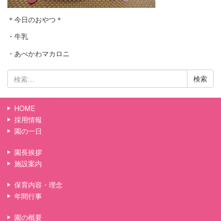
＊今日のおやつ＊
・牛乳
・あべかわマカロニ
検
索:
HOME
採用情報
園の一日
園長挨拶
施設案内
保育内容・理念
年間行事
園の概要