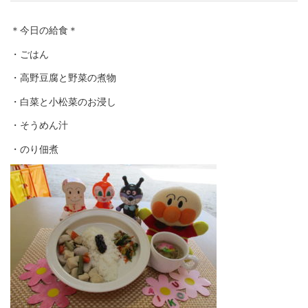
＊今日の給食＊
・ごはん
・高野豆腐と野菜の煮物
・白菜と小松菜のお浸し
・そうめん汁
・のり佃煮