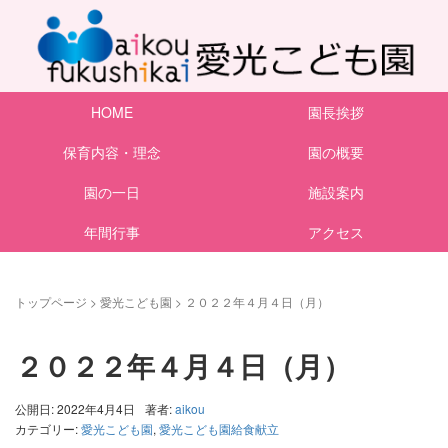
HOME
園長挨拶
保育内容・理念
園の概要
園の一日
施設案内
年間行事
アクセス
トップページ
>
愛光こども園
>
２０２２年４月４日（月）
２０２２年４月４日（月）
公開日: 2022年4月4日
著者:
aikou
カテゴリー:
愛光こども園
,
愛光こども園給食献立