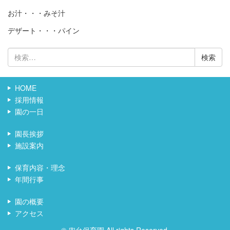
お汁・・・みそ汁
デザート・・・パイン
検
索:
HOME
採用情報
園の一日
園長挨拶
施設案内
保育内容・理念
年間行事
園の概要
アクセス
© 兜台保育園 All rights Reserved.