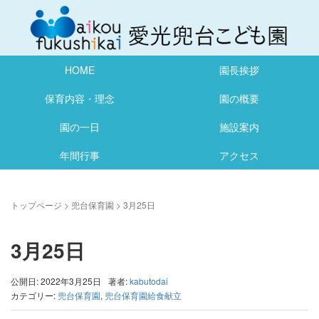
HOME
園長挨拶
保育内容・理念
園の概要
園の一日
施設案内
年間行事
アクセス
トップページ
>
兜台保育園
>
3月25日
3月25日
公開日: 2022年3月25日
著者:
kabutodai
カテゴリー:
兜台保育園
,
兜台保育園給食献立