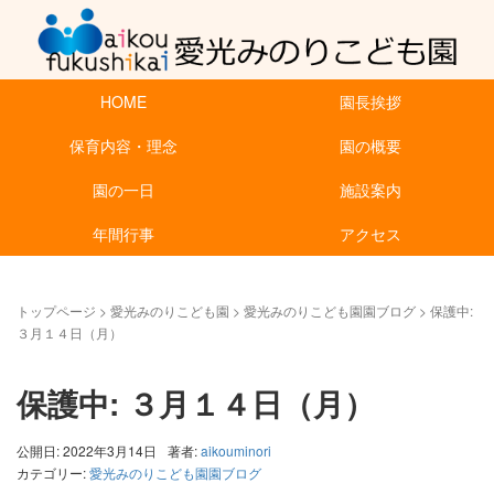
HOME
園長挨拶
保育内容・理念
園の概要
園の一日
施設案内
年間行事
アクセス
トップページ
>
愛光みのりこども園
>
愛光みのりこども園園ブログ
>
保護中:
３月１４日（月）
保護中: ３月１４日（月）
公開日: 2022年3月14日
著者:
aikouminori
カテゴリー:
愛光みのりこども園園ブログ