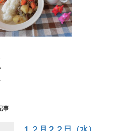
汁
が
え
記事
１２月２２日（水）