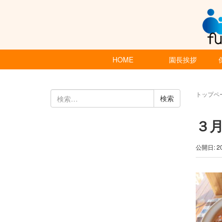
HOME
園長挨拶
検
トップペ
索:
３
公開日: 2