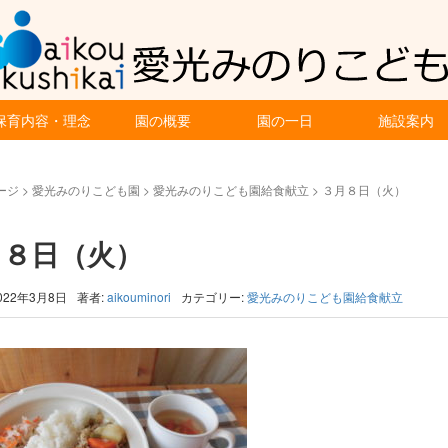
保育内容・理念
園の概要
園の一日
施設案内
ージ
>
愛光みのりこども園
>
愛光みのりこども園給食献立
>
３月８日（火）
月８日（火）
022年3月8日
著者:
aikouminori
カテゴリー:
愛光みのりこども園給食献立