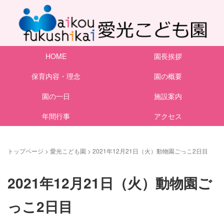
HOME
園長挨拶
保育内容・理念
園の概要
園の一日
施設案内
年間行事
アクセス
トップページ
>
愛光こども園
>
2021年12月21日（火）動物園ごっこ2日目
2021年12月21日（火）動物園ご
っこ2日目