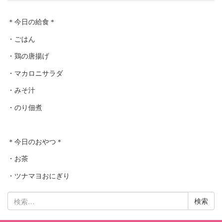
＊今日の給食＊
・ごはん
・鶏の唐揚げ
・マカロニサラダ
・みそ汁
・のり佃煮
＊今日のおやつ＊
・お茶
・ツナマヨおにぎり
検
索: