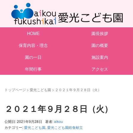
HOME
園長挨拶
保育内容・理念
園の概要
園の一日
施設案内
年間行事
アクセス
トップページ
>
愛光こども園
>
２０２１年９月２８日（火）
２０２１年９月２８日（火）
公開日: 2021年9月28日
著者:
aikou
カテゴリー:
愛光こども園
,
愛光こども園給食献立