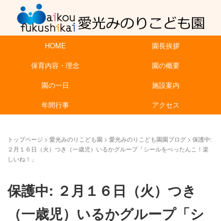
HOME
園長挨拶
保育内容・理念
園の概要
園の一日
施設案内
年間行事
アクセス
トップページ
>
愛光みのりこども園
>
愛光みのりこども園園ブログ
>
保護中:
２月１６日（火）つき（一歳児）いるかグループ「シールをぺったんこ！楽
しいね！」
保護中: ２月１６日（火）つき
（一歳児）いるかグループ「シ