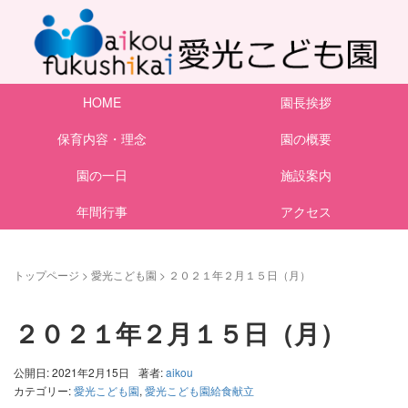
HOME
園長挨拶
保育内容・理念
園の概要
園の一日
施設案内
年間行事
アクセス
トップページ
>
愛光こども園
>
２０２１年２月１５日（月）
２０２１年２月１５日（月）
公開日: 2021年2月15日
著者:
aikou
カテゴリー:
愛光こども園
,
愛光こども園給食献立