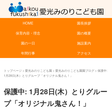
HOME
園長挨拶
保育内容・理念
園の概要
園の一日
施設案内
年間行事
アクセス
トップページ
>
愛光みのりこども園
>
愛光みのりこども園園ブログ
>
保護中:
1月28日(木）とりグループ「オリジナル鬼さん！」
保護中: 1月28日(木）とりグルー
プ「オリジナル鬼さん！」