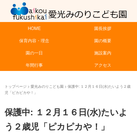
HOME
園長挨拶
保育内容・理念
園の概要
園の一日
施設案内
年間行事
アクセス
トップページ
>
愛光みのりこども園
>
保護中: １２月１６日(水)たいよう２歳
児「ピカピカや！」
保護中: １２月１６日(水)たいよ
う２歳児「ピカピカや！」