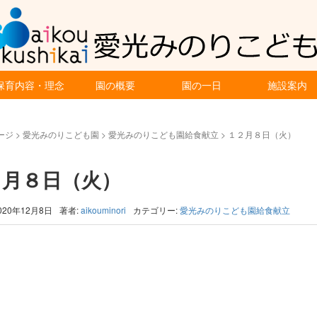
保育内容・理念
園の概要
園の一日
施設案内
ージ
>
愛光みのりこども園
>
愛光みのりこども園給食献立
>
１２月８日（火）
２月８日（火）
020年12月8日
著者:
aikouminori
カテゴリー:
愛光みのりこども園給食献立