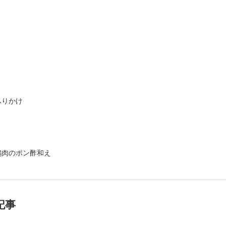
ふりかけ
鶏肉のポン酢和え
記事