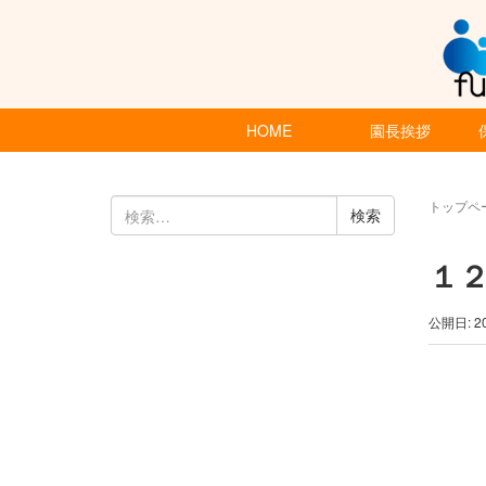
HOME
園長挨拶
検
トップペ
索:
１
公開日: 2