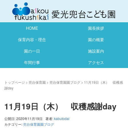
HOME
園長挨拶
保育内容・理念
園の概要
園の一日
施設案内
年間行事
アクセス
トップページ
>
兜台保育園
>
兜台保育園園ブログ
>
11月19日（木） 収穫感
謝day
11月19日（木） 収穫感謝day
公開日: 2020年11月19日
著者:
kabutodai
カテゴリー:
兜台保育園園ブログ