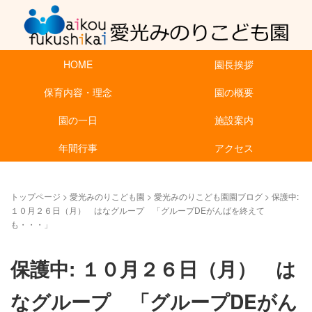
HOME
園長挨拶
保育内容・理念
園の概要
園の一日
施設案内
年間行事
アクセス
トップページ
>
愛光みのりこども園
>
愛光みのりこども園園ブログ
>
保護中:
１０月２６日（月） はなグループ 「グループDEがんばを終えて
も・・・」
保護中: １０月２６日（月） は
なグループ 「グループDEがん