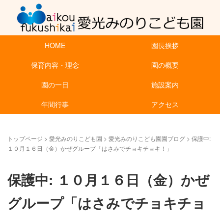
HOME
園長挨拶
保育内容・理念
園の概要
園の一日
施設案内
年間行事
アクセス
トップページ
>
愛光みのりこども園
>
愛光みのりこども園園ブログ
>
保護中:
１０月１６日（金）かぜグループ「はさみでチョキチョキ！」
保護中: １０月１６日（金）かぜ
グループ「はさみでチョキチョ