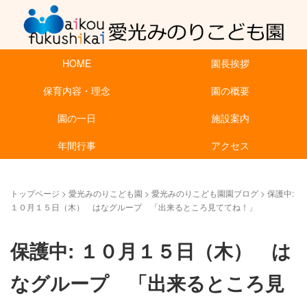
HOME
園長挨拶
保育内容・理念
園の概要
園の一日
施設案内
年間行事
アクセス
トップページ
>
愛光みのりこども園
>
愛光みのりこども園園ブログ
>
保護中:
１０月１５日（木） はなグループ 「出来るところ見ててね！」
保護中: １０月１５日（木） は
なグループ 「出来るところ見