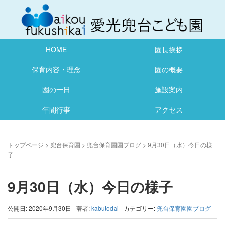
HOME
園長挨拶
保育内容・理念
園の概要
園の一日
施設案内
年間行事
アクセス
トップページ
>
兜台保育園
>
兜台保育園園ブログ
>
9月30日（水）今日の様
子
9月30日（水）今日の様子
公開日: 2020年9月30日
著者:
kabutodai
カテゴリー:
兜台保育園園ブログ