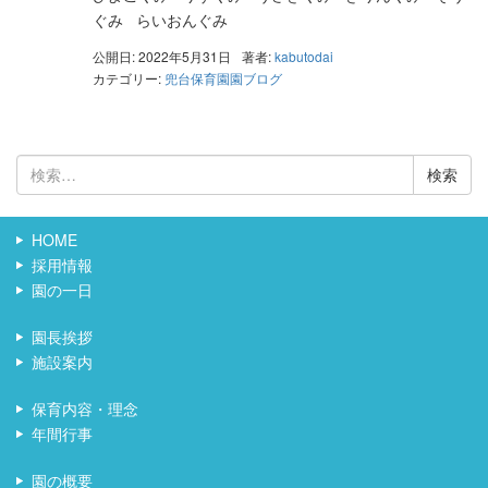
ぐみ らいおんぐみ
公開日: 2022年5月31日
著者:
kabutodai
カテゴリー:
兜台保育園園ブログ
検
索:
HOME
採用情報
園の一日
園長挨拶
施設案内
保育内容・理念
年間行事
園の概要