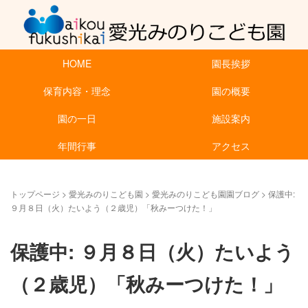
HOME
園長挨拶
保育内容・理念
園の概要
園の一日
施設案内
年間行事
アクセス
トップページ
>
愛光みのりこども園
>
愛光みのりこども園園ブログ
>
保護中:
９月８日（火）たいよう（２歳児）「秋みーつけた！」
保護中: ９月８日（火）たいよう
（２歳児）「秋みーつけた！」