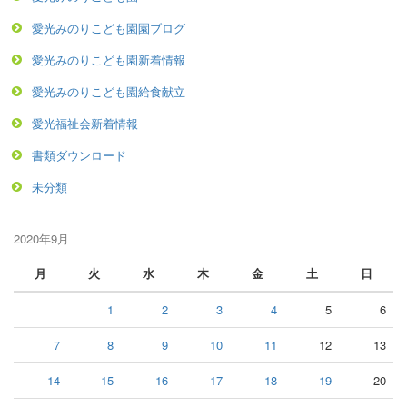
愛光みのりこども園園ブログ
愛光みのりこども園新着情報
愛光みのりこども園給食献立
愛光福祉会新着情報
書類ダウンロード
未分類
2020年9月
月
火
水
木
金
土
日
1
2
3
4
5
6
7
8
9
10
11
12
13
14
15
16
17
18
19
20