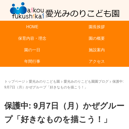
HOME
園長挨拶
保育内容・理念
園の概要
園の一日
施設案内
年間行事
アクセス
トップページ
>
愛光みのりこども園
>
愛光みのりこども園園ブログ
>
保護中:
9月7日（月）かぜグループ「好きなものを描こう！」
保護中: 9月7日（月）かぜグルー
プ「好きなものを描こう！」