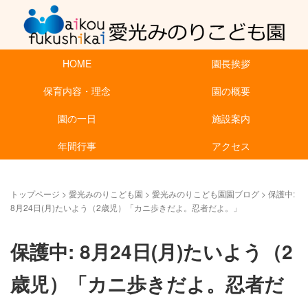
HOME
園長挨拶
保育内容・理念
園の概要
園の一日
施設案内
年間行事
アクセス
トップページ
>
愛光みのりこども園
>
愛光みのりこども園園ブログ
>
保護中:
8月24日(月)たいよう（2歳児）「カニ歩きだよ。忍者だよ。」
保護中: 8月24日(月)たいよう（2
歳児）「カニ歩きだよ。忍者だ