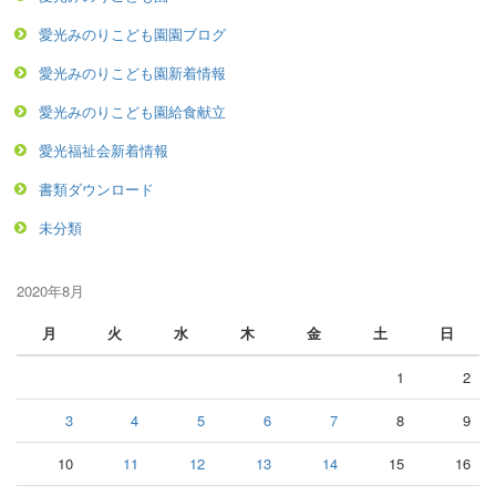
愛光みのりこども園園ブログ
愛光みのりこども園新着情報
愛光みのりこども園給食献立
愛光福祉会新着情報
書類ダウンロード
未分類
2020年8月
月
火
水
木
金
土
日
1
2
3
4
5
6
7
8
9
10
11
12
13
14
15
16