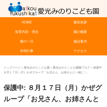
HOME
園長挨拶
保育内容・理念
園の概要
園の一日
施設案内
年間行事
アクセス
トップページ
>
愛光みのりこども園
>
愛光みのりこども園園ブログ
>
保護中:
８月１７日（月）かぜグループ「お兄さん、お姉さんと一緒に！」
保護中: ８月１７日（月）かぜグ
ループ「お兄さん、お姉さんと