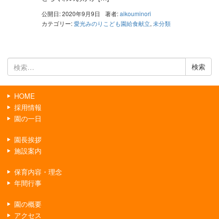
公開日: 2020年9月9日
著者:
aikouminori
カテゴリー:
愛光みのりこども園給食献立
,
未分類
検
索:
HOME
採用情報
園の一日
園長挨拶
施設案内
保育内容・理念
年間行事
園の概要
アクセス