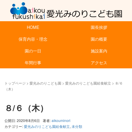
HOME
園長挨拶
保育内容・理念
園の概要
園の一日
施設案内
年間行事
アクセス
トップページ
>
愛光みのりこども園
>
愛光みのりこども園給食献立
>
８/６
（木）
８/６（木）
公開日: 2020年8月6日
著者:
aikouminori
カテゴリー:
愛光みのりこども園給食献立
,
未分類