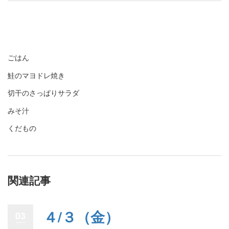
ごはん
鮭のマヨドレ焼き
切干のさっぱりサラダ
みそ汁
くだもの
関連記事
４/３（金）
03