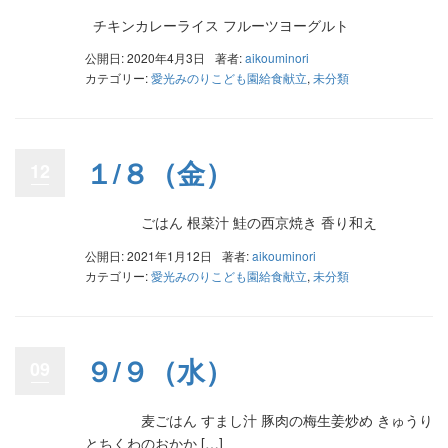
チキンカレーライス フルーツヨーグルト
公開日: 2020年4月3日
著者:
aikouminori
カテゴリー:
愛光みのりこども園給食献立
,
未分類
１/８（金）
12
ごはん 根菜汁 鮭の西京焼き 香り和え
公開日: 2021年1月12日
著者:
aikouminori
カテゴリー:
愛光みのりこども園給食献立
,
未分類
９/９（水）
09
麦ごはん すまし汁 豚肉の梅生姜炒め きゅうり
とちくわのおかか […]