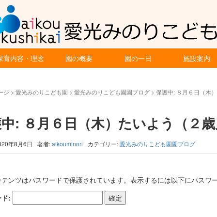
保育内容・理念
園の概要
園の一日
施設案内
ージ
>
愛光みのりこども園
>
愛光みのりこども園園ブログ
>
保護中: ８月６日（木
護中: ８月６日（木）たいよう（２
020年8月6日
著者:
aikouminori
カテゴリー:
愛光みのりこども園園ブログ
ンテンツはパスワードで保護されています。表示するには以下にパスワー
ド: