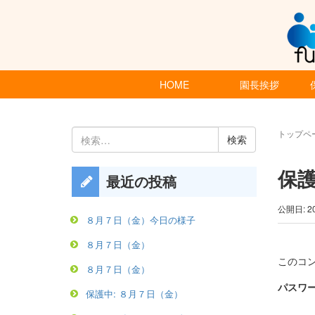
HOME
園長挨拶
検
トップペ
索:
保
最近の投稿
公開日: 2
８月７日（金）今日の様子
８月７日（金）
このコ
８月７日（金）
パスワー
保護中: ８月７日（金）