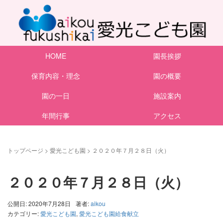
HOME
園長挨拶
保育内容・理念
園の概要
園の一日
施設案内
年間行事
アクセス
トップページ
>
愛光こども園
>
２０２０年７月２８日（火）
２０２０年７月２８日（火）
公開日: 2020年7月28日
著者:
aikou
カテゴリー:
愛光こども園
,
愛光こども園給食献立