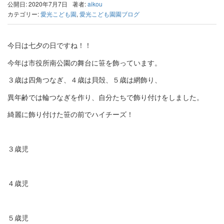
公開日: 2020年7月7日
著者:
aikou
カテゴリー:
愛光こども園
,
愛光こども園園ブログ
今日は七夕の日ですね！！
今年は市役所南公園の舞台に笹を飾っています。
３歳は四角つなぎ、４歳は貝殻、５歳は網飾り、
異年齢では輪つなぎを作り、自分たちで飾り付けをしました。
綺麗に飾り付けた笹の前でハイチーズ！
３歳児
４歳児
５歳児