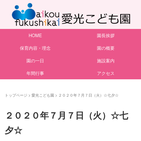
HOME
園長挨拶
保育内容・理念
園の概要
園の一日
施設案内
年間行事
アクセス
トップページ
>
愛光こども園
>
２０２０年７月７日（火）☆七夕☆
２０２０年７月７日（火）☆七
夕☆