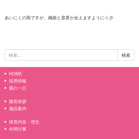
あいにくの雨ですが、織姫と彦星が会えますように☆彡
検
索:
HOME
採用情報
園の一日
園長挨拶
施設案内
保育内容・理念
年間行事