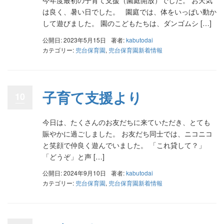
今年度最初の子育て支援（園庭開放）でした。 お天気
は良く、暑い日でした。 園庭では、体をいっぱい動か
して遊びました。 園のこどもたちは、ダンゴムシ […]
公開日: 2023年5月15日
著者:
kabutodai
カテゴリー:
兜台保育園
,
兜台保育園新着情報
子育て支援より
10
今日は、たくさんのお友だちに来ていただき、とても
賑やかに過ごしました。 お友だち同士では、ニコニコ
と笑顔で仲良く遊んでいました。 「これ貸して？」
「どうぞ」と声 […]
公開日: 2024年9月10日
著者:
kabutodai
カテゴリー:
兜台保育園
,
兜台保育園新着情報