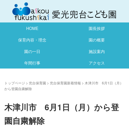
HOME
園長挨拶
保育内容・理念
園の概要
園の一日
施設案内
年間行事
アクセス
トップページ
>
兜台保育園
>
兜台保育園新着情報
>
木津川市 6月1日（月）
から登園自粛解除
木津川市 6月1日（月）から登
園自粛解除