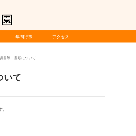
年間行事
アクセス
申請書等 書類について
ついて
す。