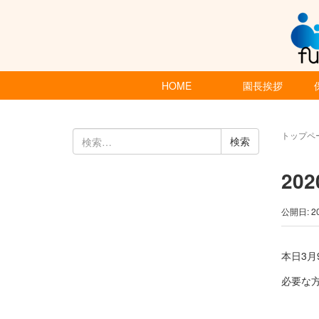
HOME
園長挨拶
検
トップペ
索:
20
公開日: 2
本日3月
必要な