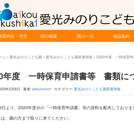
保育内容・理念
園の概要
園の一日
施設案内
ージ
>
愛光みのりこども園
>
愛光みのりこども園新着情報
>
2020年度 一時保育
20年度 一時保育申請書等 書類に
020年3月9日
著者:
aikouminori
カテゴリー:
愛光みのりこども園新着情報
9日より、2020年度分の「一時保育申請書」等の資料を配布しておりま
方は、園の方まで取りに来てください。