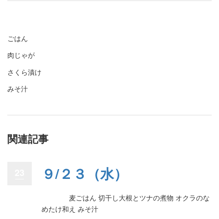
ごはん
肉じゃが
さくら漬け
みそ汁
関連記事
９/２３（水）
23
麦ごはん 切干し大根とツナの煮物 オクラのな
めたけ和え みそ汁