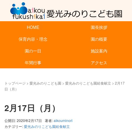
HOME
園長挨拶
保育内容・理念
園の概要
園の一日
施設案内
年間行事
アクセス
トップページ
>
愛光みのりこども園
>
愛光みのりこども園給食献立
>
2月17
日（月）
2月17日（月）
公開日: 2020年2月17日
著者:
aikouminori
カテゴリー:
愛光みのりこども園給食献立