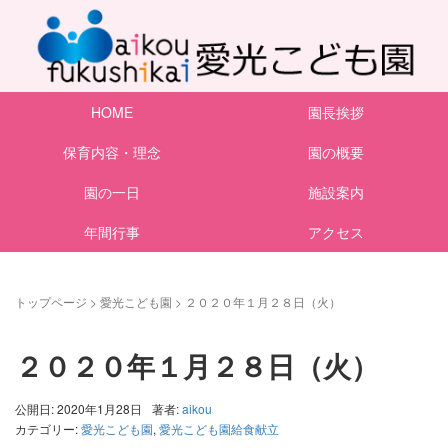
HOME
園長挨拶
保育内容・理念
園の概要
園の一日
施設案内
年間行事
アクセス
トップページ
>
愛光こども園
>
２０２０年１月２８日（火）
２０２０年１月２８日（火）
公開日: 2020年1月28日
著者:
aikou
カテゴリー:
愛光こども園
,
愛光こども園給食献立