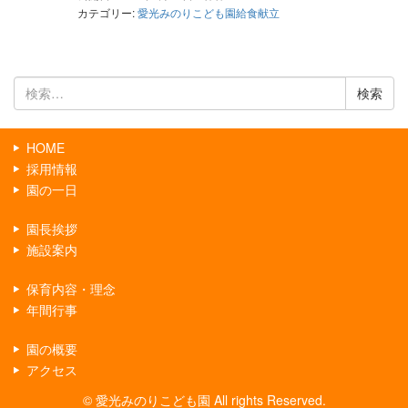
カテゴリー:
愛光みのりこども園給食献立
検
索:
HOME
採用情報
園の一日
園長挨拶
施設案内
保育内容・理念
年間行事
園の概要
アクセス
© 愛光みのりこども園 All rights Reserved.