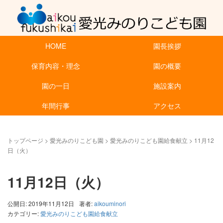
HOME
園長挨拶
保育内容・理念
園の概要
園の一日
施設案内
年間行事
アクセス
トップページ
>
愛光みのりこども園
>
愛光みのりこども園給食献立
>
11月12
日（火）
11月12日（火）
公開日: 2019年11月12日
著者:
aikouminori
カテゴリー:
愛光みのりこども園給食献立