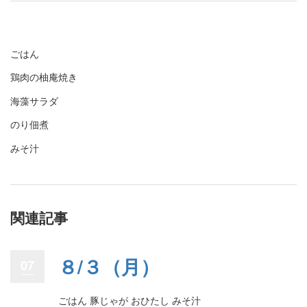
ごはん
鶏肉の柚庵焼き
海藻サラダ
のり佃煮
みそ汁
関連記事
８/３（月）
07
ごはん 豚じゃが おひたし みそ汁