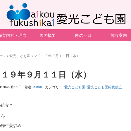
保育内容・理念
園の概要
園の一日
施設案内
ージ
>
愛光こども園
>
２０１９年９月１１日（水）
０１９年９月１１日（水）
019年9月11日
著者:
aikou
カテゴリー:
愛光こども園
,
愛光こども園給食献立
の給食＊
はん
の梅生姜炒め