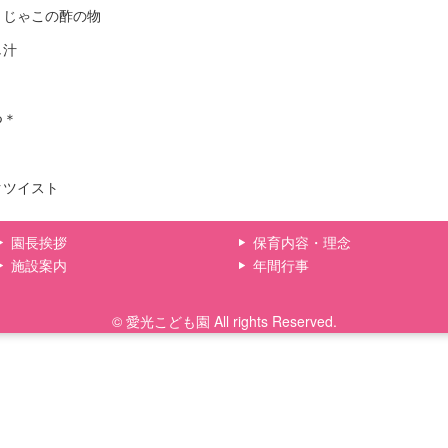
とじゃこの酢の物
し汁
つ＊
クツイスト
園長挨拶
保育内容・理念
施設案内
年間行事
© 愛光こども園 All rights Reserved.