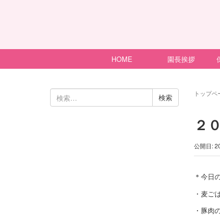
HOME
園長挨拶
検
トップペ
索:
２
公開日: 2
＊今日
・麦ご
・豚肉