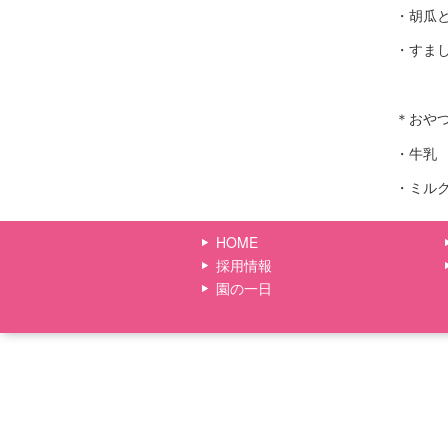
・胡瓜
・すま
＊おや
・牛乳
・ミル
HOME
採用情報
園の一日