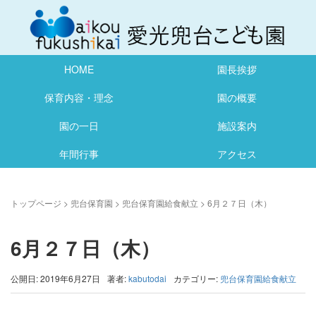
HOME
園長挨拶
保育内容・理念
園の概要
園の一日
施設案内
年間行事
アクセス
トップページ
>
兜台保育園
>
兜台保育園給食献立
>
6月２７日（木）
6月２７日（木）
公開日: 2019年6月27日
著者:
kabutodai
カテゴリー:
兜台保育園給食献立