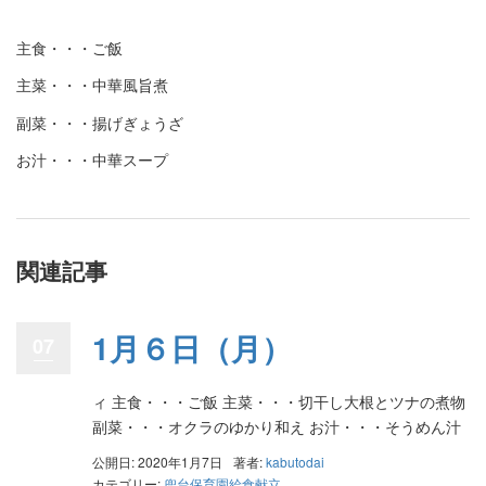
主食・・・ご飯
主菜・・・中華風旨煮
副菜・・・揚げぎょうざ
お汁・・・中華スープ
関連記事
1月６日（月）
07
ィ 主食・・・ご飯 主菜・・・切干し大根とツナの煮物
副菜・・・オクラのゆかり和え お汁・・・そうめん汁
公開日: 2020年1月7日
著者:
kabutodai
カテゴリー:
兜台保育園給食献立