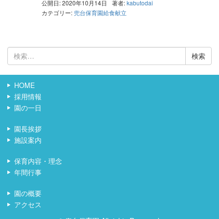
公開日: 2020年10月14日
著者:
kabutodai
カテゴリー:
兜台保育園給食献立
検
索:
HOME
採用情報
園の一日
園長挨拶
施設案内
保育内容・理念
年間行事
園の概要
アクセス