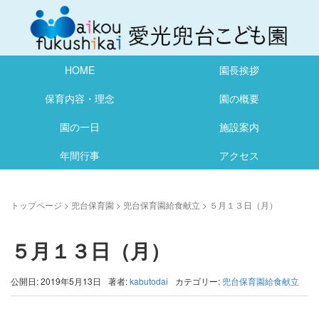
HOME
園長挨拶
保育内容・理念
園の概要
園の一日
施設案内
年間行事
アクセス
トップページ
>
兜台保育園
>
兜台保育園給食献立
>
５月１３日（月）
５月１３日（月）
公開日: 2019年5月13日
著者:
kabutodai
カテゴリー:
兜台保育園給食献立