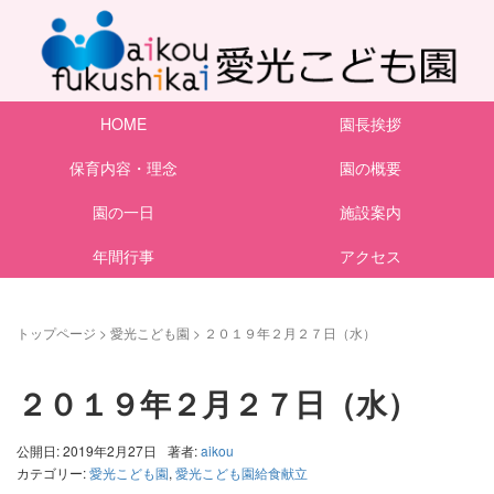
HOME
園長挨拶
保育内容・理念
園の概要
園の一日
施設案内
年間行事
アクセス
トップページ
>
愛光こども園
>
２０１９年２月２７日（水）
２０１９年２月２７日（水）
公開日: 2019年2月27日
著者:
aikou
カテゴリー:
愛光こども園
,
愛光こども園給食献立